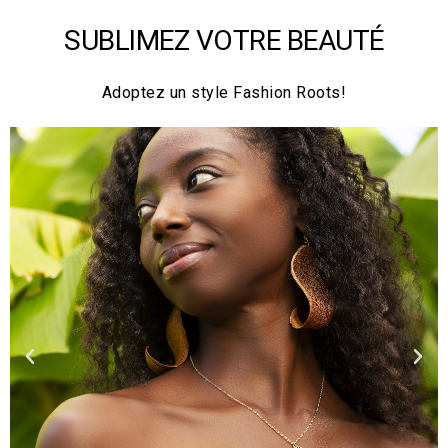
SUBLIMEZ VOTRE BEAUTÉ
Adoptez un style Fashion Roots!
P
S
r
u
é
i
c
v
é
a