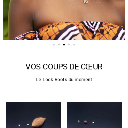
d
n
e
t
n
t
VOS COUPS DE CŒUR
Le Look Roots du moment